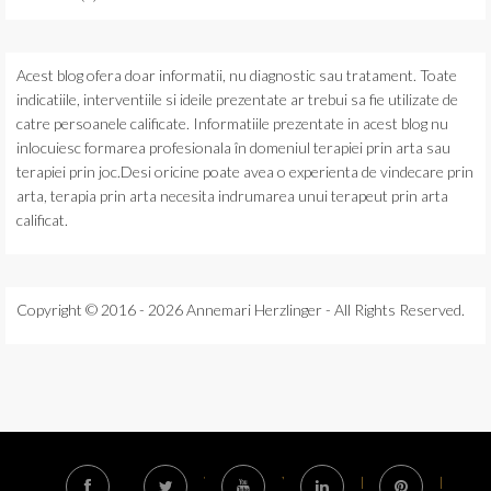
Acest blog ofera doar informatii, nu diagnostic sau tratament. Toate
indicatiile, interventiile si ideile prezentate ar trebui sa fie utilizate de
catre persoanele calificate.
Informatiile prezentate in acest blog nu
inlocuiesc formarea profesionala în domeniul terapiei prin arta sau
terapiei prin joc.Desi oricine poate avea o experienta de vindecare prin
arta, terapia prin arta necesita indrumarea unui terapeut prin arta
calificat.
Copyright © 2016 - 2026 Annemari Herzlinger - All Rights Reserved.
F
T
Y
L
P