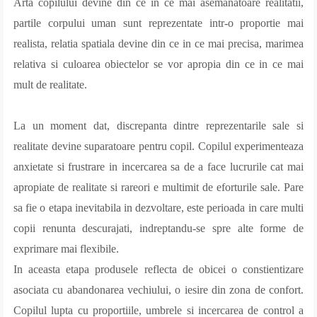
Arta copilului devine din ce in ce mai asemanatoare realitatii,
partile corpului uman sunt reprezentate intr-o proportie mai
realista, relatia spatiala devine din ce in ce mai precisa, marimea
relativa si culoarea obiectelor se vor apropia din ce in ce mai
mult de realitate.
La un moment dat, discrepanta dintre reprezentarile sale si
realitate devine suparatoare pentru copil. Copilul experimenteaza
anxietate si frustrare in incercarea sa de a face lucrurile cat mai
apropiate de realitate si rareori e multimit de eforturile sale. Pare
sa fie o etapa inevitabila in dezvoltare, este perioada in care multi
copii renunta descurajati, indreptandu-se spre alte forme de
exprimare mai flexibile.
In aceasta etapa produsele reflecta de obicei o constientizare
asociata cu abandonarea vechiului, o iesire din zona de confort.
Copilul lupta cu proportiile, umbrele si incercarea de control a