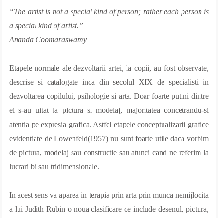
“The artist is not a special kind of person; rather each person is
CURSURI SI ATELIERE
a special kind of artist.”
Ananda Coomaraswamy
TERAPIE ONLINE
Etapele normale ale dezvoltarii artei
, la copii, au fost observate,
CABINET
descrise si catalogate inca din secolul XIX de specialisti in
dezvoltarea copilului, psihologie si arta. Doar foarte putini dintre
DESPRE MINE
ei s-au uitat la pictura si modelaj, majoritatea concetrandu-si
atentia pe expresia grafica. Astfel etapele conceptualizarii grafice
CONTACT
evidentiate de Lowenfeld(1957) nu sunt foarte utile daca vorbim
de pictura, modelaj sau constructie sau atunci cand ne referim la
lucrari bi sau tridimensionale.
In acest sens va aparea in terapia prin arta prin munca nemijlocita
a lui Judith Rubin o noua clasificare ce include desenul, pictura,