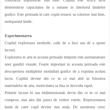
controleze impulsurile mai bine. Copilul este fericit sa-si
demonstreze capacitatea de a ramane in interiorul limitelor
grafice. Este perioada in care copiii reusesc sa coloreze mai bine,
nedepasind liniile.
Experimentarea
Copilul exploreaza modurile, caile de a face sau de a spune
lucruri.
Explorarea in arta in aceasta perioada timpurie este asemanatoare
unei gandiri visuale. Foarte important in aceasta perioada este
descoperirea multiplelor modalitati grafice de a exprima acelasi
lucru. Copilul devine din ce in ce mai abil in folosirea
materialelor de arta, motricitatea sa fina se dezvolta rapid.
Primele lucrari bi sau tridimensionale devin din ce in ce mai
compexe, mai ales din punct de vedere estetic. Reprezentarea
lumii de catre copil devine mai reala. De asemenea cresc