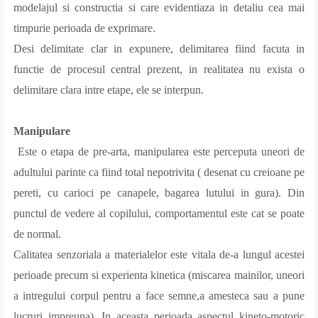
modelajul si constructia si care evidentiaza in detaliu cea mai
timpurie perioada de exprimare.
Desi delimitate clar in expunere, delimitarea fiind facuta in
functie de procesul central prezent, in realitatea nu exista o
delimitare clara intre etape, ele se interpun.
Manipulare
Este o etapa de pre-arta, manipularea este perceputa uneori de
adultului parinte ca fiind total nepotrivita ( desenat cu creioane pe
pereti, cu carioci pe canapele, bagarea lutului in gura). Din
punctul de vedere al copilului, comportamentul este cat se poate
de normal.
Calitatea senzoriala a materialelor este vitala de-a lungul acestei
perioade precum si experienta kinetica (miscarea mainilor, uneori
a intregului corpul pentru a face semne,a amesteca sau a pune
lucruri impreuna). In aceasta perioada aspectul kineto-motoric