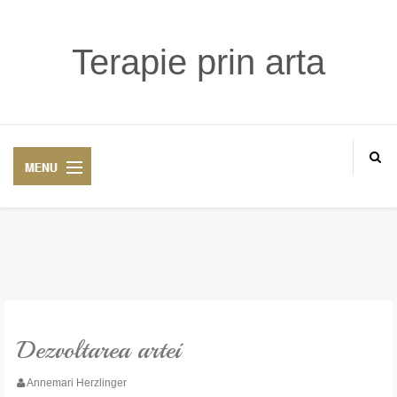
Terapie prin arta
HOME
TEHNICI
Dezvoltarea artei
ETICA
Annemari Herzlinger